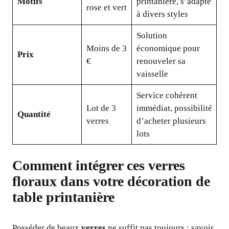
Motifs
printanière, s’adapte
rose et vert
à divers styles
Solution
Moins de 3
économique pour
Prix
€
renouveler sa
vaisselle
Service cohérent
Lot de 3
immédiat, possibilité
Quantité
verres
d’acheter plusieurs
lots
Comment intégrer ces verres
floraux dans votre décoration de
table printanière
Posséder de beaux
verres
ne suffit pas toujours : savoir