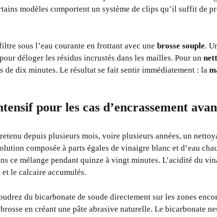
rtains modèles comportent un système de clips qu’il suffit de pr
ltre sous l’eau courante en frottant avec une
brosse souple
. U
pour déloger les résidus incrustés dans les mailles. Pour un
net
de dix minutes. Le résultat se fait sentir immédiatement : la
m
ntensif pour les cas d’encrassement ava
entretenu depuis plusieurs mois, voire plusieurs années, un netto
olution composée à parts égales de vinaigre blanc et d’eau ch
ans ce mélange pendant quinze à vingt minutes. L’acidité du vin
 et le calcaire accumulés.
udrez du bicarbonate de soude directement sur les zones encor
rosse en créant une pâte abrasive naturelle. Le bicarbonate neu