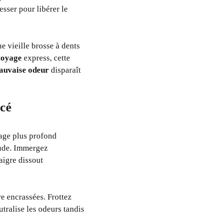
esser pour libérer le
ne vieille brosse à dents
toyage
express, cette
auvaise odeur
disparaît
ncé
yage plus profond
aude. Immergez
aigre dissout
e encrassées. Frottez
tralise les odeurs tandis