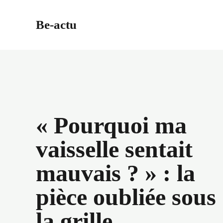
Aller
au
Be-actu
contenu
« Pourquoi ma
vaisselle sentait
mauvais ? » : la
pièce oubliée sous
la grille,