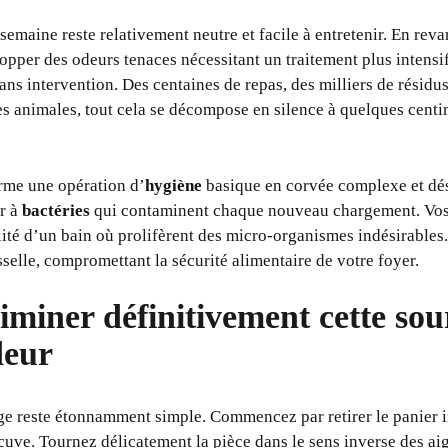
semaine reste relativement neutre et facile à entretenir. En re
lopper des odeurs tenaces nécessitant un traitement plus intens
s intervention. Des centaines de repas, des milliers de résidus
es animales, tout cela se décompose en silence à quelques centi
rme une opération d’
hygiène
basique en corvée complexe et désa
ir à
bactéries
qui contaminent chaque nouveau chargement. Vos 
lité d’un bain où prolifèrent des micro-organismes indésirables.
sselle, compromettant la sécurité alimentaire de votre foyer.
miner définitivement cette sou
deur
e reste étonnamment simple. Commencez par retirer le panier i
a cuve. Tournez délicatement la pièce dans le sens inverse des a