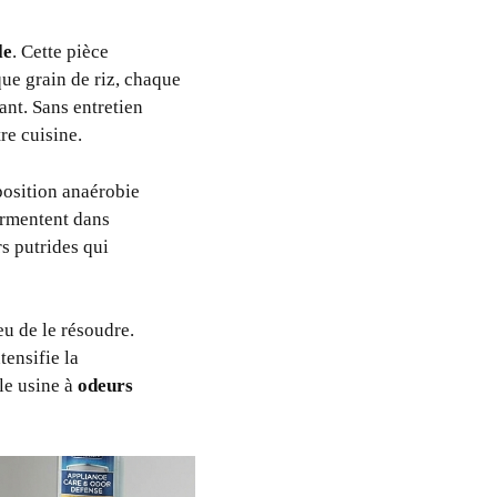
le
. Cette pièce
que grain de riz, chaque
nt. Sans entretien
e cuisine.
position anaérobie
ermentent dans
s putrides qui
u de le résoudre.
tensifie la
le usine à
odeurs