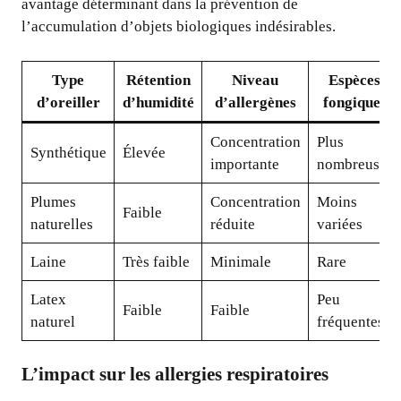
avantage déterminant dans la prévention de
l’accumulation d’objets biologiques indésirables.
Type
Rétention
Niveau
Espèces
d’oreiller
d’humidité
d’allergènes
fongiques
Concentration
Plus
Synthétique
Élevée
importante
nombreuses
Plumes
Concentration
Moins
Faible
naturelles
réduite
variées
Laine
Très faible
Minimale
Rare
Latex
Peu
Faible
Faible
naturel
fréquentes
L’impact sur les allergies respiratoires