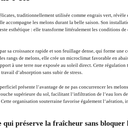
élicates, traditionnellement utilisée comme engrais vert, révèle 
lle accompagne les melons durant la belle saison. Son installat
ste esthétique : elle transforme littéralement les conditions de c
par sa croissance rapide et son feuillage dense, qui forme une 
 les rangs de melons, elle crée un microclimat favorable en abai
apport à une terre nue exposée au soleil direct. Cette régulatio
 travail d’absorption sans subir de stress.
perficiel présente l’avantage de ne pas concurrencer les melon
 couche supérieure du sol, facilitant l’infiltration de l’eau lors d
. Cette organisation souterraine favorise également l’aération, i
 qui préserve la fraîcheur sans bloquer 