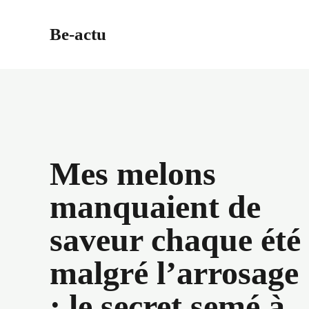
Aller
au
Be-actu
contenu
Mes melons
manquaient de
saveur chaque été
malgré l’arrosage
: le secret semé à