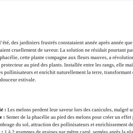
 l’été, des jardiniers frustrés constataient année après année qu
aient cruellement de saveur. La solution ne résidait pourtant pa
a phacélie, cette plante compagne aux fleurs mauves, a révolutio
protecteur au pied des plants. Installée entre les rangs, elle mai
s pollinisateurs et enrichit naturellement la terre, transformant 
 douceur estivale.
é :
Les melons perdent leur saveur lors des canicules, malgré 
e :
Semer de la phacélie au pied des melons pour créer un effet 
brage du sol, attraction des pollinisateurs et enrichissement de
 :
1 à 2 grammes de graines par mètre carré, semées après la pl