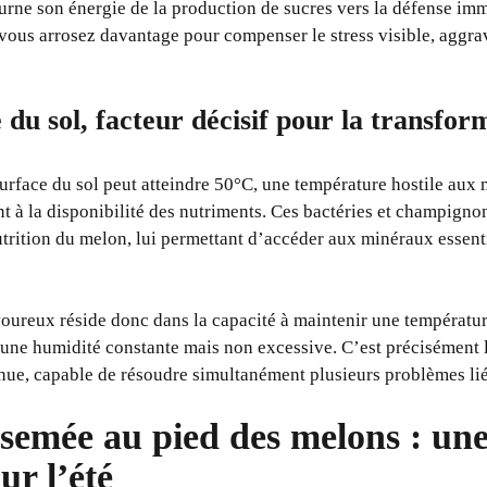
tourne son énergie de la production de sucres vers la défense im
: vous arrosez davantage pour compenser le stress visible, aggr
du sol, facteur décisif pour la transfor
 surface du sol peut atteindre 50°C, une température hostile au
nt à la disponibilité des nutriments. Ces bactéries et champign
utrition du melon, lui permettant d’accéder aux minéraux essenti
oureux réside donc dans la capacité à maintenir une températu
t une humidité constante mais non excessive. C’est précisément 
ue, capable de résoudre simultanément plusieurs problèmes liés 
semée au pied des melons : une
ur l’été