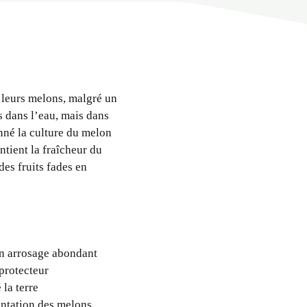
e leurs melons, malgré un
s dans l’eau, mais dans
nné la culture du melon
ntient la fraîcheur du
des fruits fades en
un arrosage abondant
protecteur
 la terre
antation des melons