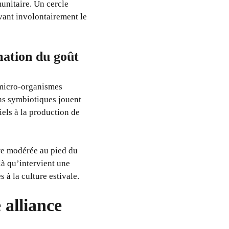
munitaire. Un cercle
avant involontairement le
mation du goût
x micro-organismes
ons symbiotiques jouent
els à la production de
re modérée au pied du
là qu’intervient une
à la culture estivale.
 alliance