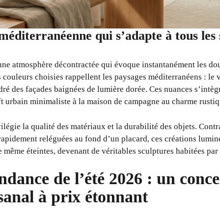
méditerranéenne qui s’adapte à tous les 
une atmosphère décontractée qui évoque instantanément les dou
s couleurs choisies rappellent les paysages méditerranéens : le v
udré des façades baignées de lumière dorée. Ces nuances s’intèg
oft urbain minimaliste à la maison de campagne au charme rustiq
ilégie la qualité des matériaux et la durabilité des objets. Cont
rapidement reléguées au fond d’un placard, ces créations lumin
e même éteintes, devenant de véritables sculptures habitées par
ndance de l’été 2026 : un conce
sanal à prix étonnant