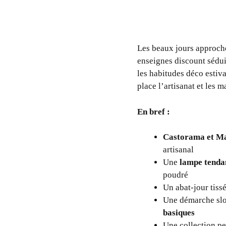
Les beaux jours approchen
enseignes discount sédui
les habitudes déco estiv
place l’artisanat et les m
En bref :
Castorama et M
artisanal
Une
lampe tenda
poudré
Un abat-jour tiss
Une démarche slow 
basiques
Une collection pe