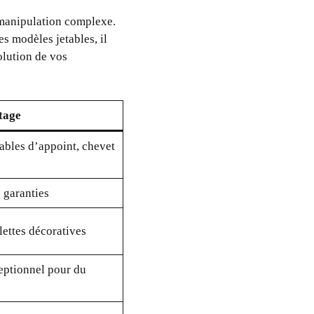
e manipulation complexe.
es modèles jetables, il
olution de vos
tage
ables d’appoint, chevet
é garanties
lettes décoratives
eptionnel pour du