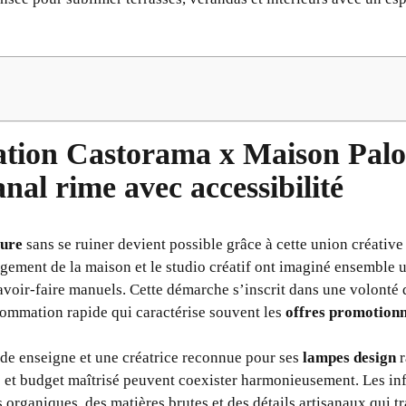
ation Castorama x Maison Pal
anal rime avec accessibilité
eure
sans se ruiner devient possible grâce à cette union créativ
gement de la maison et le studio créatif ont imaginé ensemble u
 savoir-faire manuels. Cette démarche s’inscrit dans une volonté
sommation rapide qui caractérise souvent les
offres promotionn
nde enseigne et une créatrice reconnue pour ses
lampes design
r
e et budget maîtrisé peuvent coexister harmonieusement. Les i
s organiques, des matières brutes et des détails artisanaux qui 