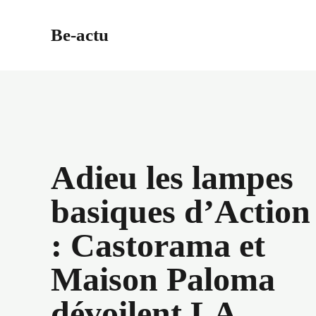
Aller
au
Be-actu
contenu
Adieu les lampes
basiques d’Action
: Castorama et
Maison Paloma
dévoilent LA