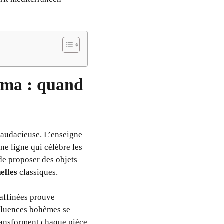
oma : quand
e audacieuse. L’enseigne
ne ligne qui célèbre les
 de proposer des objets
elles
classiques.
affinées prouve
nfluences bohèmes se
transforment chaque pièce