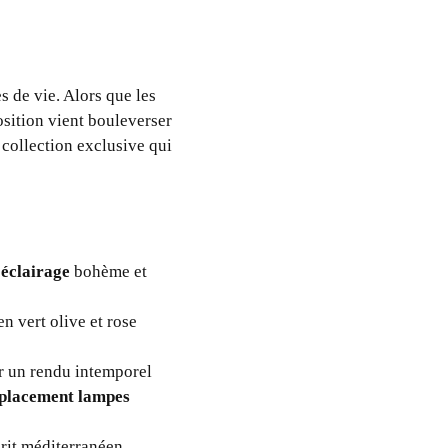
s de vie. Alors que les
osition vient bouleverser
collection exclusive qui
’éclairage
bohème et
en vert olive et rose
ur un rendu intemporel
placement lampes
prit méditerranéen