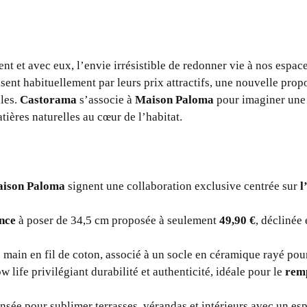
t et avec eux, l’envie irrésistible de redonner vie à nos espace
sent habituellement par leurs prix attractifs, une nouvelle prop
ales.
Castorama
s’associe à
Maison Paloma
pour imaginer une 
atières naturelles au cœur de l’habitat.
aison Paloma
signent une collaboration exclusive centrée sur
l
nce
à poser de 34,5 cm proposée à seulement
49,90 €
, déclinée 
é main en fil de coton, associé à un socle en céramique rayé po
life privilégiant durabilité et authenticité, idéale pour le
rem
nsée pour sublimer terrasses, vérandas et intérieurs avec un es