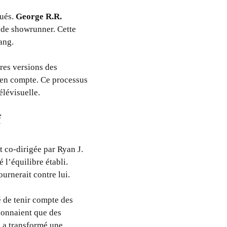
qués.
George R.R.
 de showrunner. Cette
ang.
ères versions des
s en compte. Ce processus
élévisuelle.
f
t co-dirigée par Ryan J.
l’équilibre établi.
urnerait contre lui.
 de tenir compte des
ionnaient que des
e a transformé une