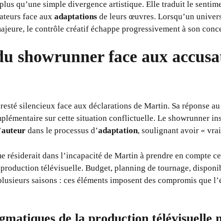
 plus qu’une simple divergence artistique. Elle traduit le senti
ateurs face aux
adaptations
de leurs œuvres. Lorsqu’un univers
jeure, le contrôle créatif échappe progressivement à son conce
du showrunner face aux accusa
 resté silencieux face aux déclarations de Martin. Sa réponse 
lémentaire sur cette situation conflictuelle. Le showrunner insi
’
auteur
dans le processus d’
adaptation
, soulignant avoir « vra
e résiderait dans l’incapacité de Martin à prendre en compte ce
 production télévisuelle. Budget, planning de tournage, disponib
plusieurs saisons : ces éléments imposent des compromis que l’é
agmatiques de la production télévisuelle