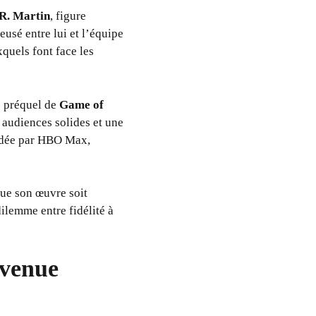
R. Martin
, figure
usé entre lui et l’équipe
xquels font face les
e préquel de
Game of
 audiences solides et une
lidée par HBO Max,
que son œuvre soit
dilemme entre fidélité à
evenue