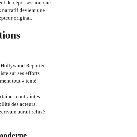
ment de dépossession que
 narratif devient une
pteur original.
tions
au Hollywood Reporter
ste sur ses efforts
iment tout » tenté.
rtaines contraintes
ilité des acteurs,
crivain aurait refusé
 moderne