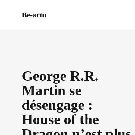
Aller
au
Be-actu
contenu
George R.R.
Martin se
désengage :
House of the
Dragon n’est plus