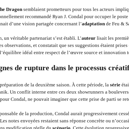
the Dragon
semblaient prometteurs pour tous les acteurs impli
sonnellement recommandé Ryan J. Condal pour occuper le poste
gnait d’une vision partagée concernant l’
adaptation
de Feu & S
 un véritable partenariat s’est établi. L’
auteur
lisait les premi
ses observations, et constatait que ses suggestions étaient prise
 l’équilibre idéal entre respect de l’œuvre source et innovation t
gnes de rupture dans le processus créati
 préparation de la deuxième saison. À cette période, la
série
étai
ik. Un conflit interne entre ces deux showrunners a bouleversé 
pour Condal, ne pouvait imaginer que cette prise de parti se reto
ponsable de la production, Condal aurait progressivement cessé
 Les notes envoyées restaient sans réponse concrète ou n’occas
ans modification réelle du
scénario
. Cette évolution progressiv