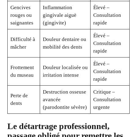
Gencives
Inflammation
Élevé –
rouges ou
gingivale aiguë
Consultation
saignantes
(gingivite)
rapide
Élevé –
Difficulté à
Douleur dentaire ou
Consultation
mâcher
mobilité des dents
rapide
Élevé –
Frottement
Douleur localisée ou
Consultation
du museau
irritation intense
rapide
Destruction osseuse
Critique –
Perte de
avancée
Consultation
dents
(parodontite sévère)
urgente
Le détartrage professionnel,
passage obligé pour remettre les