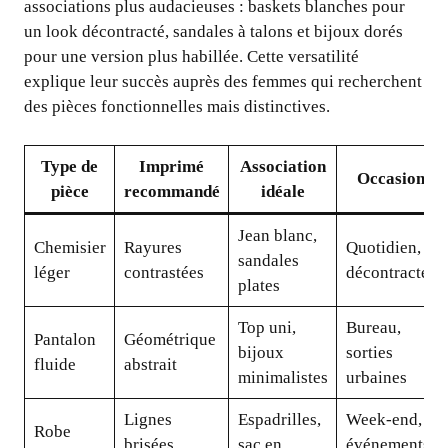
associations plus audacieuses : baskets blanches pour
un look décontracté, sandales à talons et bijoux dorés
pour une version plus habillée. Cette versatilité
explique leur succès auprès des femmes qui recherchent
des pièces fonctionnelles mais distinctives.
Type de
Imprimé
Association
Occasion
pièce
recommandé
idéale
Jean blanc,
Chemisier
Rayures
Quotidien,
sandales
léger
contrastées
décontracté
plates
Top uni,
Bureau,
Pantalon
Géométrique
bijoux
sorties
fluide
abstrait
minimalistes
urbaines
Lignes
Espadrilles,
Week-end,
Robe
brisées
sac en
événements