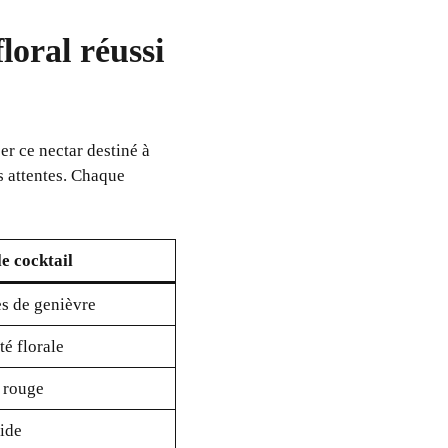
loral réussi
er ce nectar destiné à
s attentes. Chaque
le cocktail
es de genièvre
té florale
e rouge
cide