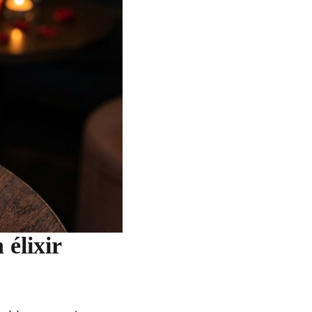
 élixir