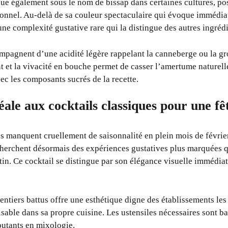
nue également sous le nom de bissap dans certaines cultures, p
tionnel. Au-delà de sa couleur spectaculaire qui évoque immédia
ne complexité gustative rare qui la distingue des autres ingrédi
ompagnent d’une acidité légère rappelant la canneberge ou la gro
t et la vivacité en bouche permet de casser l’amertume naturelle
ec les composants sucrés de la recette.
éale aux cocktails classiques pour une fê
os manquent cruellement de saisonnalité en plein mois de févrie
cherchent désormais des expériences gustatives plus marquées 
ntin. Ce cocktail se distingue par son élégance visuelle immédia
 sentiers battus offre une esthétique digne des établissements les
isable dans sa propre cuisine. Les ustensiles nécessaires sont ba
utants en mixologie.