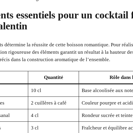
nts essentiels pour un cocktail f
alentin
 détermine la réussite de cette boisson romantique. Pour réalis
ion rigoureuse des éléments garantit un résultat à la hauteur de
précis dans la construction aromatique de l’ensemble.
Quantité
Rôle dans 
10 cl
Base alcoolisée aux not
ées
2 cuillères à café
Couleur pourpre et acidi
sanal
4 cl
Rondeur sucrée et teint
s
3 cl
Fraîcheur et équilibre a