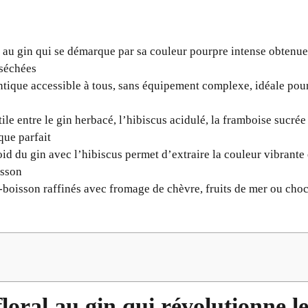
l au gin qui se démarque par sa couleur pourpre intense obtenu
 séchées
tique accessible à tous, sans équipement complexe, idéale pour
ile entre le gin herbacé, l’hibiscus acidulé, la framboise sucrée 
que parfait
oid du gin avec l’hibiscus permet d’extraire la couleur vibrante 
isson
boisson raffinés avec fromage de chèvre, fruits de mer ou choc
floral au gin qui révolutionne le