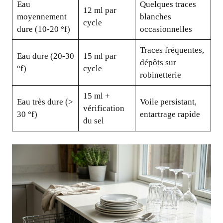
Eau
Quelques traces
12 ml par
moyennement
blanches
cycle
dure (10-20 °f)
occasionnelles
Traces fréquentes,
Eau dure (20-30
15 ml par
dépôts sur
°f)
cycle
robinetterie
15 ml +
Eau très dure (>
Voile persistant,
vérification
30 °f)
entartrage rapide
du sel